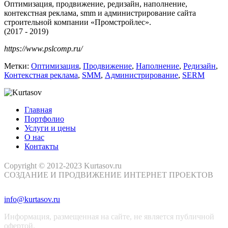
Оптимизация, продвижение, редизайн, наполнение,
контекстная реклама, smm и администрирование сайта
строительной компании «Промстройлес».
(2017 - 2019)
https://www.pslcomp.ru/
Метки:
Оптимизация
,
Продвижение
,
Наполнение
,
Редизайн
,
Контекстная реклама
,
SMM
,
Администрирование
,
SERM
Главная
Портфолио
Услуги и цены
О нас
Контакты
Copyright © 2012-2023 Kurtasov.ru
СОЗДАНИЕ И ПРОДВИЖЕНИЕ ИНТЕРНЕТ ПРОЕКТОВ
info@kurtasov.ru
Информация, размещенная на сайте, не является публичной
офертой.